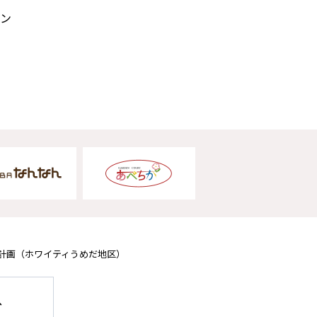
ン
計画
（ホワイティうめだ地区）
へ