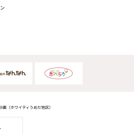
ン
計画
（ホワイティうめだ地区）
へ