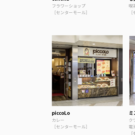
フラワーショップ
喫
［センターモール］
［
piccoLo
ミ
カレー
ク
［センターモール］
電
［