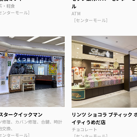
ル
茶・軽食
センターモール］
ATM
［センターモール］
スタークイックマン
リンツ ショコラ ブティック 
イティうめだ店
ツ修理、カバン修理、合鍵、時計
池交換、
チョコレート
センターモール］
［センターモール］