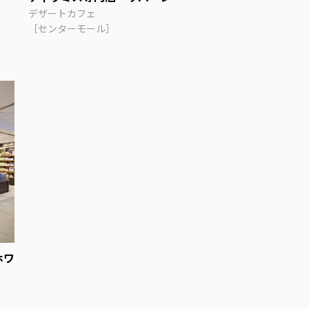
デザートカフェ
［センターモール］
ホワ