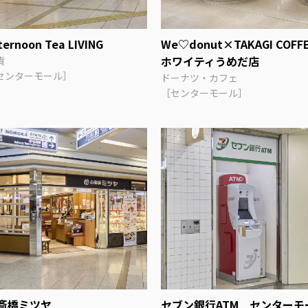
ternoon Tea LIVING
We♡donut×TAKAGI COFF
ホワイティうめだ店
貨
センターモール］
ドーナツ・カフェ
［センターモール］
斎橋ミツヤ
セブン銀行ATM センターモ