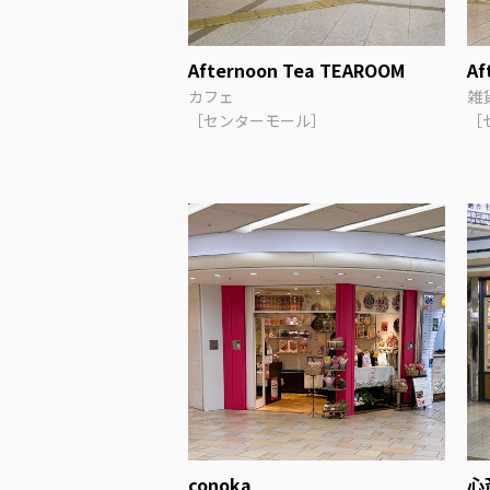
Afternoon Tea TEAROOM
Af
カフェ
雑
［センターモール］
［
conoka
心