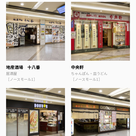
地産酒場 十八番
中央軒
居酒屋
ちゃんぽん・皿うどん
［ノースモール1］
［ノースモール1］