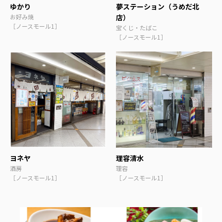
ゆかり
夢ステーション（うめだ北
お好み焼
店）
［ノースモール1］
宝くじ・たばこ
［ノースモール1］
ヨネヤ
理容清水
酒房
理容
［ノースモール1］
［ノースモール1］