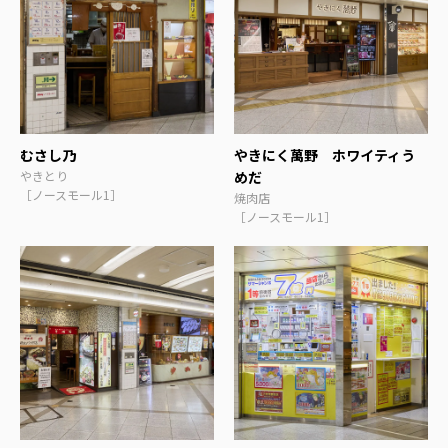
むさし乃
やきにく萬野 ホワイティう
やきとり
めだ
［ノースモール1］
焼肉店
［ノースモール1］