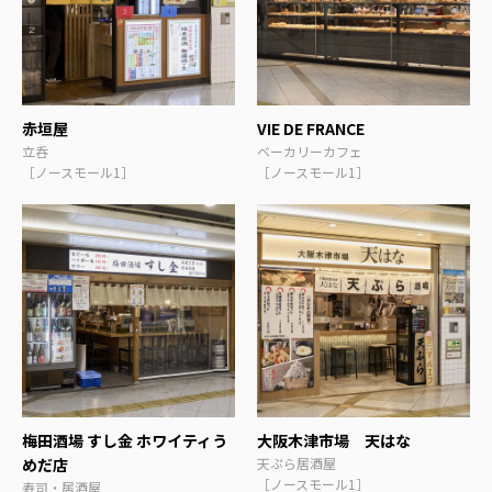
赤垣屋
VIE DE FRANCE
立呑
ベーカリーカフェ
［ノースモール1］
［ノースモール1］
梅田酒場 すし金 ホワイティう
大阪木津市場 天はな
めだ店
天ぷら居酒屋
［ノースモール1］
寿司・居酒屋