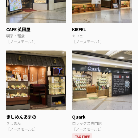
CAFE 英國屋
KIEFEL
喫茶・軽食
カフェ
［ノースモール1］
［ノースモール1］
きしめんあまの
Quark
きしめん
ロレックス専門店
［ノースモール1］
［ノースモール1］
TAX FREE