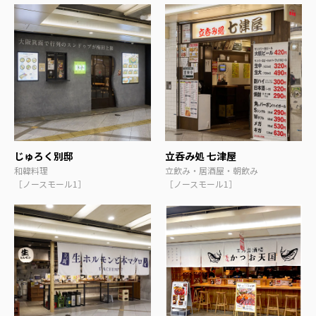
じゅろく別邸
立呑み処 七津屋
和韓料理
立飲み・居酒屋・朝飲み
［ノースモール1］
［ノースモール1］