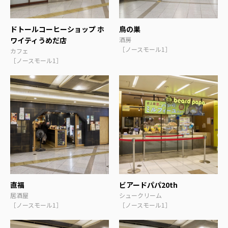
ドトールコーヒーショップ ホ
鳥の巣
ワイティうめだ店
酒房
［ノースモール1］
カフェ
［ノースモール1］
直福
ビアードパパ20th
居酒屋
シュークリーム
［ノースモール1］
［ノースモール1］