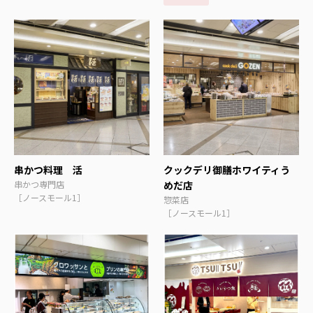
串かつ料理 活
クックデリ御膳ホワイティう
串かつ専門店
めだ店
［ノースモール1］
惣菜店
［ノースモール1］