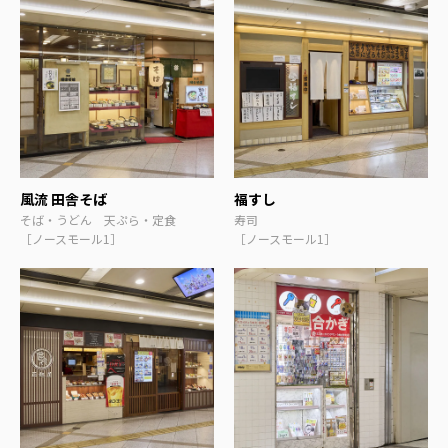
風流 田舎そば
福すし
そば・うどん 天ぷら・定食
寿司
［ノースモール1］
［ノースモール1］