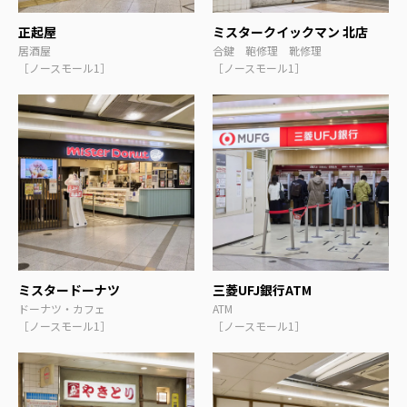
正起屋
ミスタークイックマン 北店
居酒屋
合鍵 鞄修理 靴修理
［ノースモール1］
［ノースモール1］
ミスタードーナツ
三菱UFJ銀行ATM
ドーナツ・カフェ
ATM
［ノースモール1］
［ノースモール1］