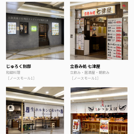
じゅろく別邸
立呑み処 七津屋
和韓料理
立飲み・居酒屋・朝飲み
［ノースモール1］
［ノースモール1］