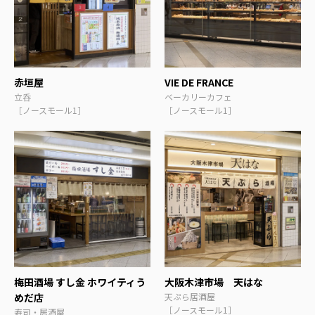
赤垣屋
VIE DE FRANCE
立呑
ベーカリーカフェ
［ノースモール1］
［ノースモール1］
梅田酒場 すし金 ホワイティう
大阪木津市場 天はな
めだ店
天ぷら居酒屋
［ノースモール1］
寿司・居酒屋