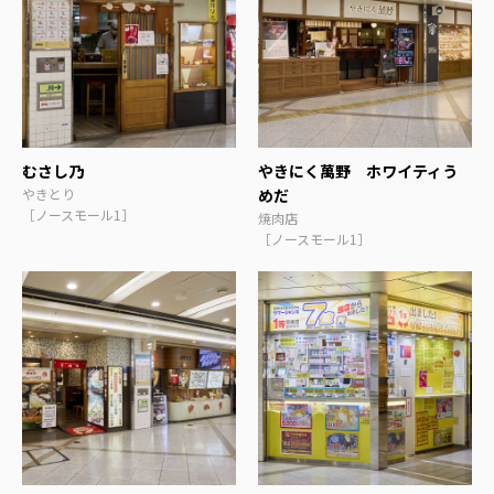
むさし乃
やきにく萬野 ホワイティう
やきとり
めだ
［ノースモール1］
焼肉店
［ノースモール1］