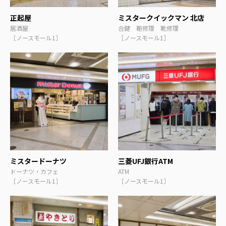
正起屋
ミスタークイックマン 北店
居酒屋
合鍵 鞄修理 靴修理
［ノースモール1］
［ノースモール1］
ミスタードーナツ
三菱UFJ銀行ATM
ドーナツ・カフェ
ATM
［ノースモール1］
［ノースモール1］