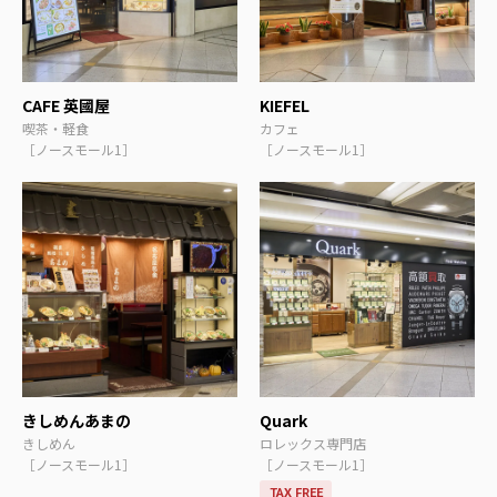
CAFE 英國屋
KIEFEL
喫茶・軽食
カフェ
［ノースモール1］
［ノースモール1］
きしめんあまの
Quark
きしめん
ロレックス専門店
［ノースモール1］
［ノースモール1］
TAX FREE