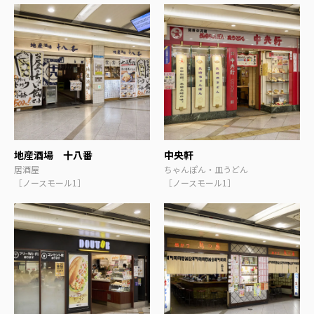
地産酒場 十八番
中央軒
居酒屋
ちゃんぽん・皿うどん
［ノースモール1］
［ノースモール1］