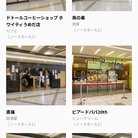
ドトールコーヒーショップ ホ
鳥の巣
ワイティうめだ店
酒房
［ノースモール1］
カフェ
［ノースモール1］
直福
ビアードパパ20th
居酒屋
シュークリーム
［ノースモール1］
［ノースモール1］