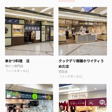
串かつ料理 活
クックデリ御膳ホワイティう
串かつ専門店
めだ店
［ノースモール1］
惣菜店
［ノースモール1］