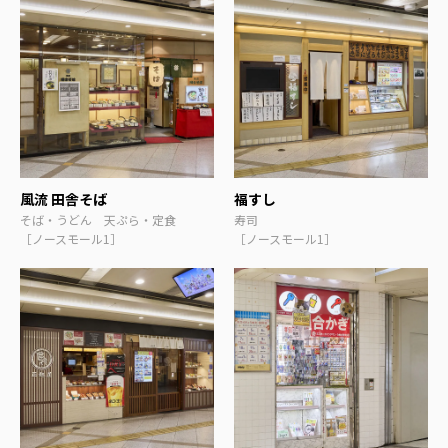
風流 田舎そば
福すし
そば・うどん 天ぷら・定食
寿司
［ノースモール1］
［ノースモール1］