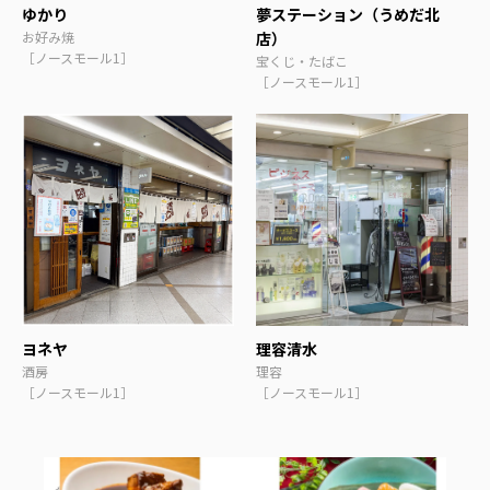
ゆかり
夢ステーション（うめだ北
お好み焼
店）
［ノースモール1］
宝くじ・たばこ
［ノースモール1］
ヨネヤ
理容清水
酒房
理容
［ノースモール1］
［ノースモール1］