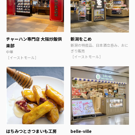
チャーハン専門店 大阪炒飯倶
新潟をこめ
楽部
新潟の特産品、日本酒立呑み、おに
ぎり販売
中華
［イーストモール］
［イーストモール］
はちみつとさつまいも工房
belle-ville