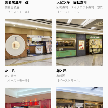
蕎麦居酒屋 弦
大起水産 回転寿司
蕎麦居酒屋
回転寿司 テイクアウト寿司 惣菜
［イーストモール］
［イーストモール］
たこ八
卵と私
たこ焼き
卵料理
［イーストモール］
［イーストモール］