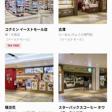
コクミン イーストモール店
古潭
薬・化粧品
らーめん/ぎょうざ専門店
［イーストモール］
［イーストモール］
TAX FREE
騒豆花
スターバックスコーヒー ホワ