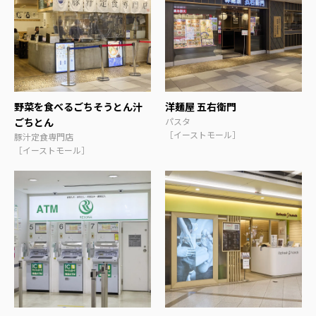
野菜を食べるごちそうとん汁
洋麺屋 五右衛門
ごちとん
パスタ
［イーストモール］
豚汁定食専門店
［イーストモール］