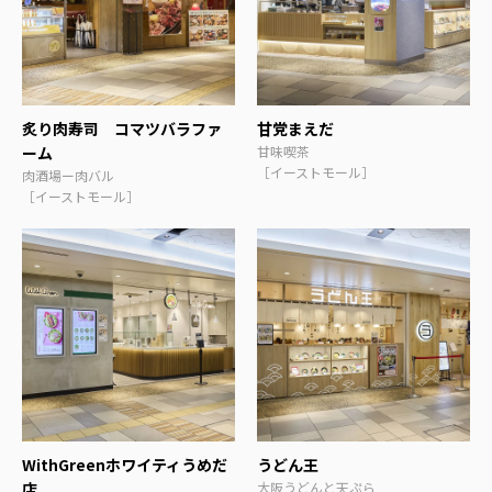
炙り肉寿司 コマツバラファ
甘党まえだ
ーム
甘味喫茶
［イーストモール］
肉酒場ー肉バル
［イーストモール］
WithGreenホワイティうめだ
うどん王
店
大阪うどんと天ぷら