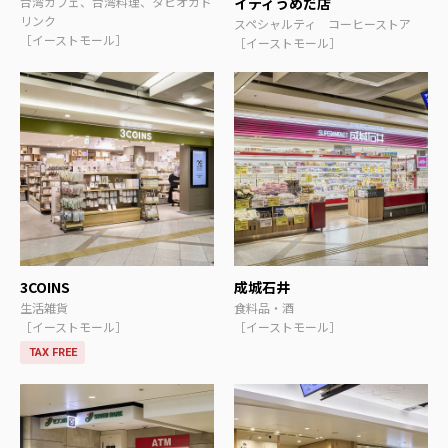
台湾カフェ、台湾料理、タピオカド
イティうめだ店
リンク
スペシャルティ コーヒーストア
［イーストモール］
［イーストモール］
3COINS
成城石井
生活雑貨
食料品・酒
［イーストモール］
［イーストモール］
TAX FREE