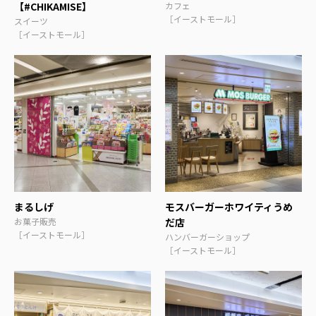
【#CHIKAMISE】
カフェ
［イーストモール］
スイーツ
［イーストモール］
まるしげ
モスバーガーホワイティうめ
お菓子販売
だ店
［イーストモール］
ハンバーガーショップ
［イーストモール］