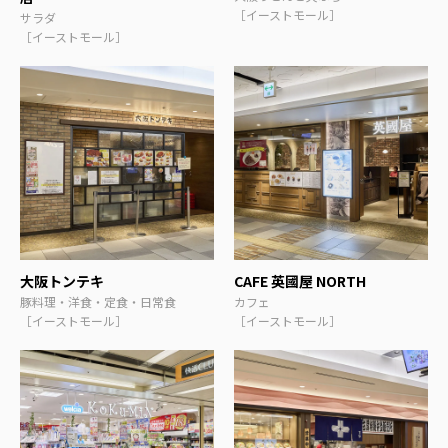
［イーストモール］
サラダ
［イーストモール］
大阪トンテキ
CAFE 英國屋 NORTH
豚料理・洋食・定食・日常食
カフェ
［イーストモール］
［イーストモール］