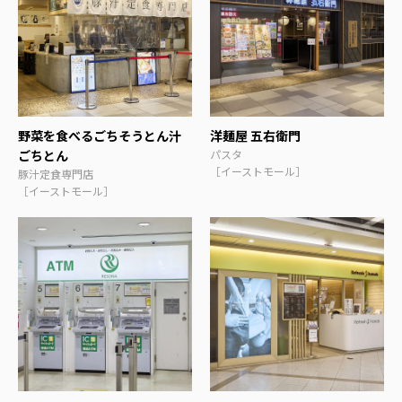
野菜を食べるごちそうとん汁
洋麺屋 五右衛門
ごちとん
パスタ
［イーストモール］
豚汁定食専門店
［イーストモール］