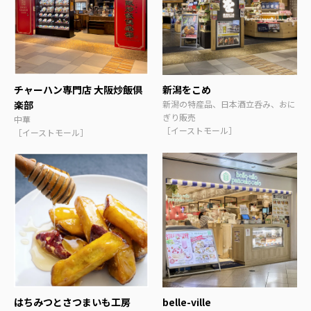
チャーハン専門店 大阪炒飯倶
新潟をこめ
楽部
新潟の特産品、日本酒立呑み、おに
ぎり販売
中華
［イーストモール］
［イーストモール］
はちみつとさつまいも工房
belle-ville