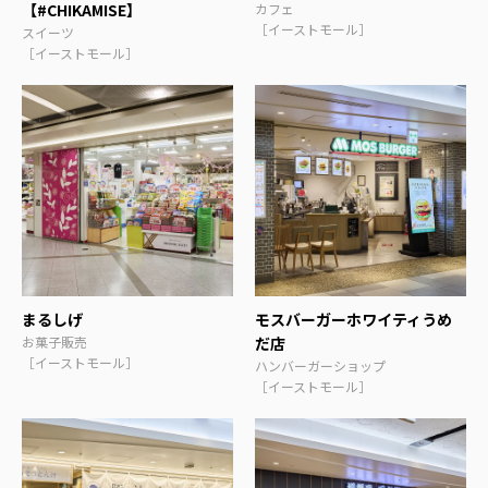
【#CHIKAMISE】
カフェ
［イーストモール］
スイーツ
［イーストモール］
まるしげ
モスバーガーホワイティうめ
お菓子販売
だ店
［イーストモール］
ハンバーガーショップ
［イーストモール］