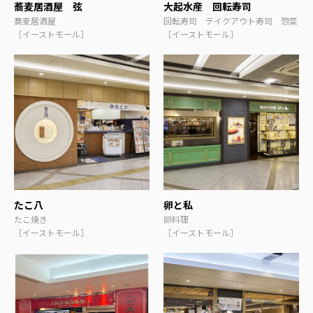
蕎麦居酒屋 弦
大起水産 回転寿司
蕎麦居酒屋
回転寿司 テイクアウト寿司 惣菜
［イーストモール］
［イーストモール］
たこ八
卵と私
たこ焼き
卵料理
［イーストモール］
［イーストモール］