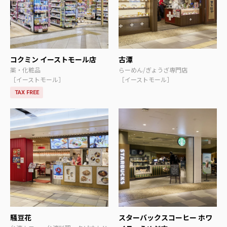
コクミン イーストモール店
古潭
薬・化粧品
らーめん/ぎょうざ専門店
［イーストモール］
［イーストモール］
TAX FREE
騒豆花
スターバックスコーヒー ホワ