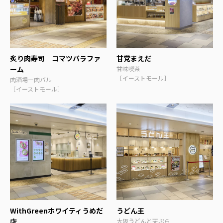
炙り肉寿司 コマツバラファ
甘党まえだ
ーム
甘味喫茶
［イーストモール］
肉酒場ー肉バル
［イーストモール］
WithGreenホワイティうめだ
うどん王
店
大阪うどんと天ぷら