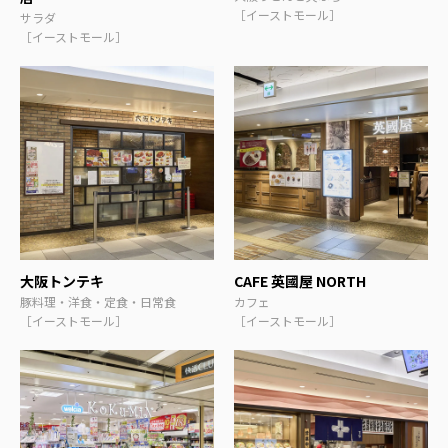
［イーストモール］
サラダ
［イーストモール］
大阪トンテキ
CAFE 英國屋 NORTH
豚料理・洋食・定食・日常食
カフェ
［イーストモール］
［イーストモール］