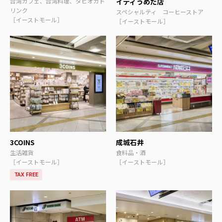
台湾カフェ、台湾料理、タピオカド
イティうめだ店
リンク
スペシャルティ コーヒーストア
［イーストモール］
［イーストモール］
3COINS
成城石井
生活雑貨
食料品・酒
［イーストモール］
［イーストモール］
TAX FREE