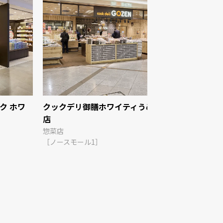
ク ホワ
クックデリ御膳ホワイティうめだ
はちみつと
店
【#CHIKAM
惣菜店
スイーツ
［ノースモール1］
［イーストモ