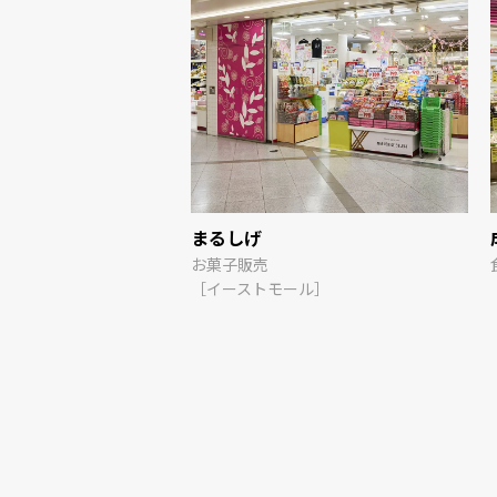
梅田店
まるしげ
リー
お菓子販売
1］
［イーストモール］