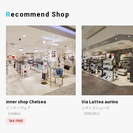
Recommend Shop
inner shop Chelsea
Via Lattea aurino
インナーウェア
レディスシューズ
［mikke］
［FARURU］
TAX FREE