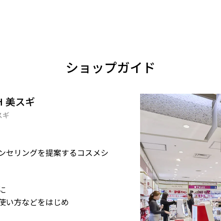
ショップガイド
TH 美スギ
スギ
ンセリングを提案するコスメシ
に
使い方などをはじめ