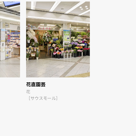
花直園芸
Zoff
花
メガネ・サン
［サウスモール］
［FARURU］
TAX FREE